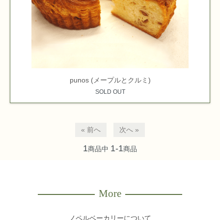
punos (メープルとクルミ)
SOLD OUT
« 前へ
次へ »
1
1-1
商品中
商品
More
ノペルベーカリーについて