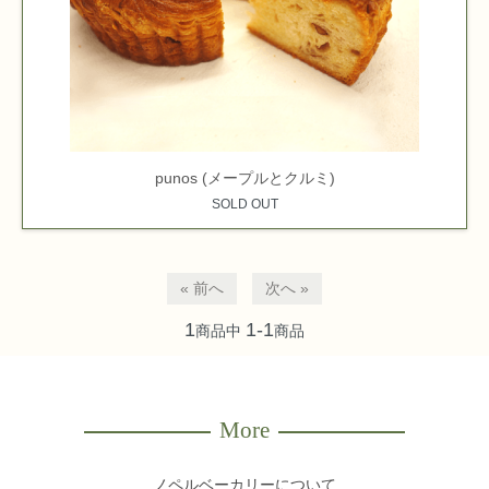
punos (メープルとクルミ)
SOLD OUT
« 前へ
次へ »
1
1-1
商品中
商品
More
ノペルベーカリーについて