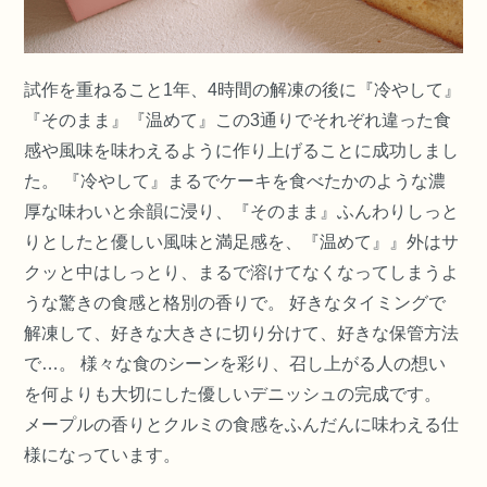
試作を重ねること1年、4時間の解凍の後に『冷やして』
『そのまま』『温めて』この3通りでそれぞれ違った食
感や風味を味わえるように作り上げることに成功しまし
た。 『冷やして』まるでケーキを食べたかのような濃
厚な味わいと余韻に浸り、『そのまま』ふんわりしっと
りとしたと優しい風味と満足感を、『温めて』』外はサ
クッと中はしっとり、まるで溶けてなくなってしまうよ
うな驚きの食感と格別の香りで。 好きなタイミングで
解凍して、好きな大きさに切り分けて、好きな保管方法
で…。 様々な食のシーンを彩り、召し上がる人の想い
を何よりも大切にした優しいデニッシュの完成です。
メープルの香りとクルミの食感をふんだんに味わえる仕
様になっています。